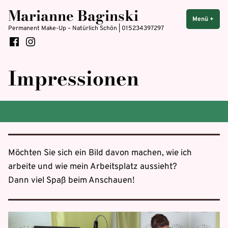
Zum
Marianne Baginski
Inhalt
Menü
+
aufg
zuge
Permanent Make-Up – Natürlich Schön | 015234397297
springen
Facebook
Instagram
Impressionen
Möchten Sie sich ein Bild davon machen, wie ich
arbeite und wie mein Arbeitsplatz aussieht?
Dann viel Spaß beim Anschauen!